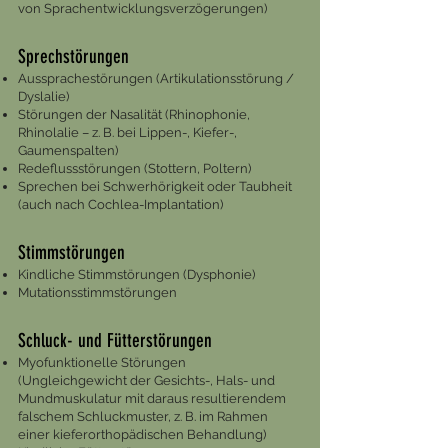
von Sprachentwicklungsverzögerungen)
Sprechstörungen
Aussprachestörungen (Artikulationsstörung /
Dyslalie)
Störungen der Nasalität (Rhinophonie,
Rhinolalie – z. B. bei Lippen-, Kiefer-,
Gaumenspalten)
Redeflussstörungen (Stottern, Poltern)
Sprechen bei Schwerhörigkeit oder Taubheit
(auch nach Cochlea-Implantation)
Stimmstörungen
Kindliche Stimmstörungen (Dysphonie)
Mutationsstimmstörungen
Schluck- und Fütterstörungen
Myofunktionelle Störungen
(Ungleichgewicht der Gesichts-, Hals- und
Mundmuskulatur mit daraus resultierendem
falschem Schluckmuster, z. B. im Rahmen
einer kieferorthopädischen Behandlung)