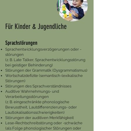
Für Kinder & Jugendliche
Sprachstörungen
Sprachentwicklungsverzögerungen oder -
störungen
(z. B. Late Talker, Sprachentwicklungsstörung
bei geistiger Behinderung)
Störungen der Grammatik (Dysgrammatismus)
Wortschatzdefizite (semantisch-lexikalische
Störungen)
Störungen des Sprachverständnisses
Auditive Wahrnehmungs- und
Verarbeitungsstörungen
(z. B. eingeschränkte phonologische
Bewusstheit, Lautdifferenzierungs- oder
Lautlokalisationsschwierigkeiten)
Störungen der auditiven Merkfähigkeit
Lese-Rechtschreibstörung oder -schwäche
(als Folge phonologischer Störungen oder